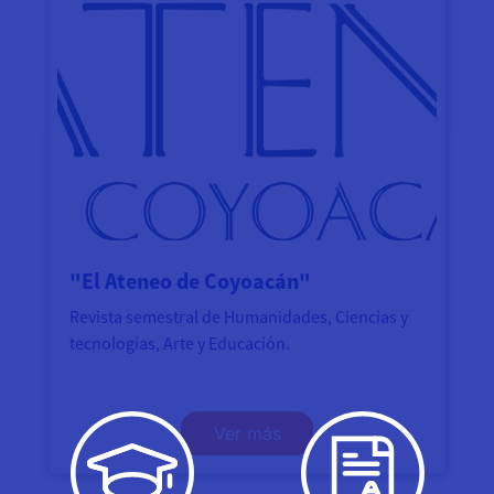
"El Ateneo de Coyoacán"
Revista semestral de Humanidades, Ciencias y
tecnologías, Arte y Educación.
Ver más