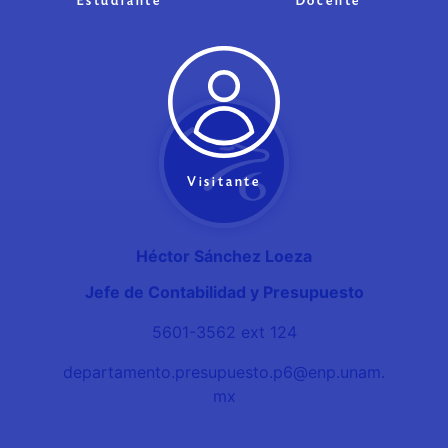
Estudiante
Docente
Visitante
Héctor Sánchez Loeza
Jefe de Contabilidad y Presupuesto
5601-3562 ext 124
departamento.presupuesto.p6@enp.unam.
mx