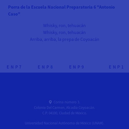
Porra de la Escuela Nacional Preparatoria 6 "Antonio
Caso"
Whisky, ron, tehuacán
Whisky, ron, tehuacán
Arriba, arriba, la prepa de Coyoacán
NP
7
ENP
8
ENP
9
ENP
1
Corina número 3.
Colonia Del Carmen, Alcadía Coyoacán.
C.P. 04100, Ciudad de México.
Universidad Nacional Autónoma de México (UNAM).