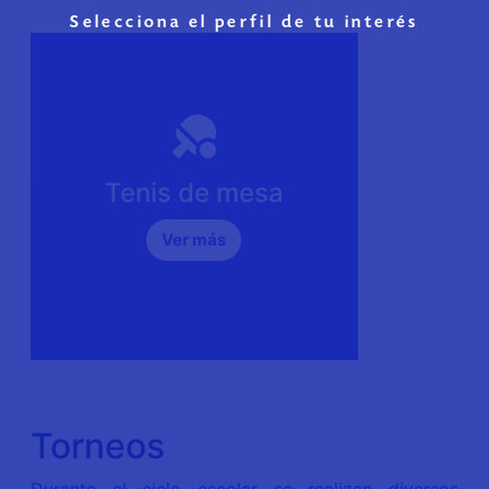
Selecciona el perfil de tu interés
Profesor
Julio A. Raygosa Olivares
Correo electrónico
julio.raygosa@gmail.com
Tenis de mesa
Horario
Ver más
De lunes a viernes de 9:00 a 11:00
horas.
Torneos