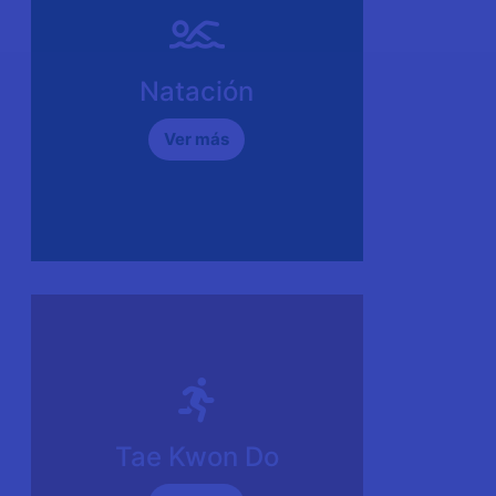
José Salvador López Ruíz
Correo electrónico
salvador.lopez@enp.unam.mx
Natación
Horario
Ver más
De lunes a viernes de 13:40 a 14:30.
Profesora
Aline Guadarrama Noguera
Teléfono (Whatsapp):
55-2963-6870
Tae Kwon Do
Horario