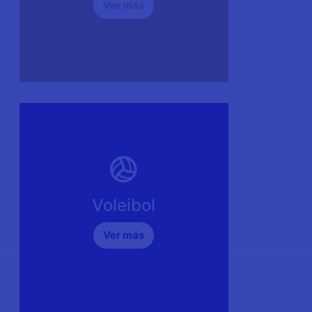
Ver más
Lunes, miércoles y viernes de 11:00 a
17:00 horas. Martes y jueves de 12:00
a 13:00 horas.
Profesor
Renato Tapia Aguirre
Teléfono:
55-4010-5964
Voleibol
Horario
Ver más
Lunes, miércoles y viernes de 16:00 a
20:00 horas.