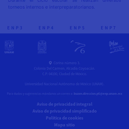
Durante el ciclo escolar se realizan diversos
torneos internos e interpreparatorianos.
ENP
3
ENP
4
ENP
5
ENP
7
Corina número 3.
Colonia Del Carmen, Alcadía Coyoacán.
C.P. 04100, Ciudad de México.
Universidad Nacional Autónoma de México (UNAM).
Para dudas y sugerencias mándanos un correo a:
buzon.direccion.p6@enp.unam.mx
Aviso de privacidad integral
Aviso de privacidad simplificado
Política de cookies
Mapa sitio